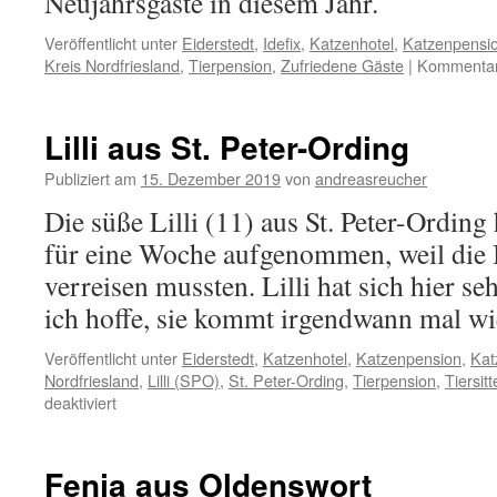
Neujahrsgäste in diesem Jahr.
Veröffentlicht unter
Eiderstedt
,
Idefix
,
Katzenhotel
,
Katzenpensi
Kreis Nordfriesland
,
Tierpension
,
Zufriedene Gäste
|
Kommentare
Lilli aus St. Peter-Ording
Publiziert am
15. Dezember 2019
von
andreasreucher
Die süße Lilli (11) aus St. Peter-Ording 
für eine Woche aufgenommen, weil die 
verreisen mussten. Lilli hat sich hier se
ich hoffe, sie kommt irgendwann mal wi
Veröffentlicht unter
Eiderstedt
,
Katzenhotel
,
Katzenpension
,
Kat
Nordfriesland
,
Lilli (SPO)
,
St. Peter-Ording
,
Tierpension
,
Tiersitt
für
deaktiviert
Lilli
aus
St.
Fenja aus Oldenswort
Peter-