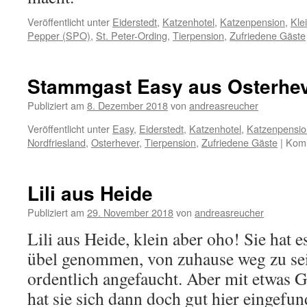
Veröffentlicht unter
Eiderstedt
,
Katzenhotel
,
Katzenpension
,
Kle
Pepper (SPO)
,
St. Peter-Ording
,
Tierpension
,
Zufriedene Gäste
Stammgast Easy aus Osterhe
Publiziert am
8. Dezember 2018
von
andreasreucher
Veröffentlicht unter
Easy
,
Eiderstedt
,
Katzenhotel
,
Katzenpensio
Nordfriesland
,
Osterhever
,
Tierpension
,
Zufriedene Gäste
|
Komm
Lili aus Heide
Publiziert am
29. November 2018
von
andreasreucher
Lili aus Heide, klein aber oho! Sie hat 
übel genommen, von zuhause weg zu se
ordentlich angefaucht. Aber mit etwas
hat sie sich dann doch gut hier eingef