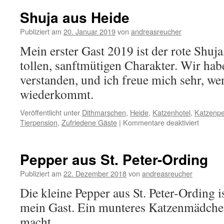
Greve
Shuja aus Heide
Publiziert am
20. Januar 2019
von
andreasreucher
Mein erster Gast 2019 ist der rote Shuja
tollen, sanftmütigen Charakter. Wir ha
verstanden, und ich freue mich sehr, we
wiederkommt.
Veröffentlicht unter
Dithmarschen
,
Heide
,
Katzenhotel
,
Katzenpe
für
Tierpension
,
Zufriedene Gäste
|
Kommentare deaktiviert
Shuja
aus
Heide
Pepper aus St. Peter-Ording
Publiziert am
22. Dezember 2018
von
andreasreucher
Die kleine Pepper aus St. Peter-Ording 
mein Gast. Ein munteres Katzenmädchen
macht.