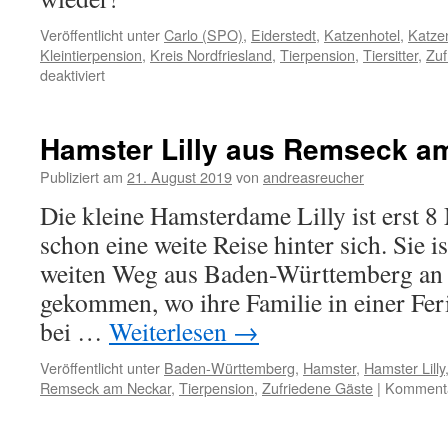
Veröffentlicht unter
Carlo (SPO)
,
Eiderstedt
,
Katzenhotel
,
Katze
Kleintierpension
,
Kreis Nordfriesland
,
Tierpension
,
Tiersitter
,
Zuf
für
deaktiviert
Kater
Carlo
aus
Hamster Lilly aus Remseck a
St.
Peter-
Publiziert am
21. August 2019
von
andreasreucher
Ording
Die kleine Hamsterdame Lilly ist erst 8
schon eine weite Reise hinter sich. Sie i
weiten Weg aus Baden-Württemberg an 
gekommen, wo ihre Familie in einer Fe
bei …
Weiterlesen
→
Veröffentlicht unter
Baden-Württemberg
,
Hamster
,
Hamster Lilly
Remseck am Neckar
,
Tierpension
,
Zufriedene Gäste
|
Kommentar