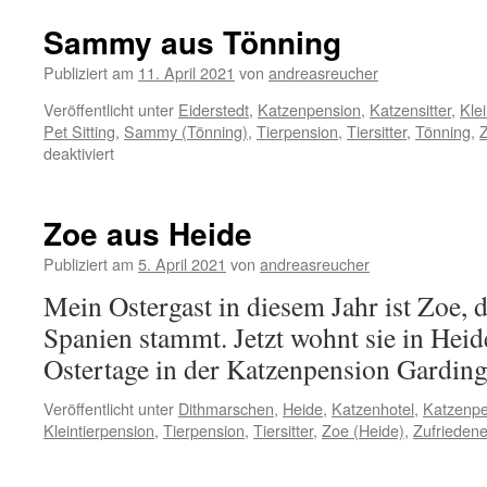
aus
Husum
Sammy aus Tönning
Publiziert am
11. April 2021
von
andreasreucher
Veröffentlicht unter
Eiderstedt
,
Katzenpension
,
Katzensitter
,
Kle
Pet Sitting
,
Sammy (Tönning)
,
Tierpension
,
Tiersitter
,
Tönning
,
Z
für
deaktiviert
Sammy
aus
Tönning
Zoe aus Heide
Publiziert am
5. April 2021
von
andreasreucher
Mein Ostergast in diesem Jahr ist Zoe, 
Spanien stammt. Jetzt wohnt sie in Heid
Ostertage in der Katzenpension Garding
Veröffentlicht unter
Dithmarschen
,
Heide
,
Katzenhotel
,
Katzenpe
Kleintierpension
,
Tierpension
,
Tiersitter
,
Zoe (Heide)
,
Zufrieden