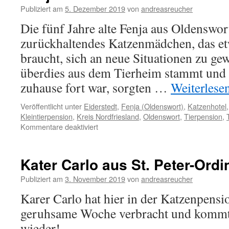
Ording
Publiziert am
5. Dezember 2019
von
andreasreucher
Die fünf Jahre alte Fenja aus Oldenswort
zurückhaltendes Katzenmädchen, das et
braucht, sich an neue Situationen zu ge
überdies aus dem Tierheim stammt und 
zuhause fort war, sorgten …
Weiterlese
Veröffentlicht unter
Eiderstedt
,
Fenja (Oldenswort)
,
Katzenhotel
Kleintierpension
,
Kreis Nordfriesland
,
Oldenswort
,
Tierpension
,
für
Kommentare deaktiviert
Fenja
aus
Oldenswort
Kater Carlo aus St. Peter-Ordi
Publiziert am
3. November 2019
von
andreasreucher
Karer Carlo hat hier in der Katzenpensi
geruhsame Woche verbracht und kommt 
wieder!