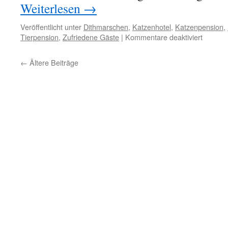
Weiterlesen
→
Veröffentlicht unter
Dithmarschen
,
Katzenhotel
,
Katzenpension
,
für
Tierpension
,
Zufriedene Gäste
|
Kommentare deaktiviert
Lili
aus
←
Ältere Beiträge
Heide