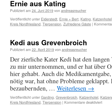
Ernie aus Kating
Publiziert am
24. Juni 2019
von
andreasreucher
Veröffentlicht unter
Eiderstedt
,
Ernie + Bert
,
Kating
,
Katzenhotel
Kreis Nordfriesland
,
Tierpension
,
Zufriedene Gäste
|
Kommentare
Kedi aus Grevenbroich
Publiziert am
22. April 2019
von
andreasreucher
Der zierliche Kater Kedi hat den lange
zu mir unternommen, und er hat über Os
hier gehabt. Auch die Medikamentgabe,
nötig war, hat ohne Probleme geklappt. 
bezaubernden, …
Weiterlesen
→
Veröffentlicht unter
Garding
,
Grevenbroich
,
Katzenhotel
,
Katzen
für
Kreis Nordfriesland
,
Tierpension
|
Kommentare deaktiviert
Kedi
aus