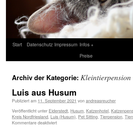
Zum
Start
Datenschutz
Impressum
Infos +
Inhalt
Preise
springen
Kleintierpension
Archiv der Kategorie:
Luis aus Husum
Publiziert am
11. September 2021
von
andreasreucher
Veröffentlicht unter
Eiderstedt
,
Husum
,
Katzenhotel
,
Katzenpens
Kreis Nordfriesland
,
Luis (Husum)
,
Pet Sitting
,
Tierpension
,
Tier
für
Kommentare deaktiviert
Luis