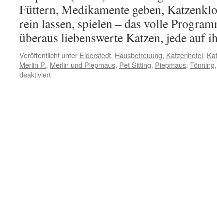
Füttern, Medikamente geben, Katzenklo
rein lassen, spielen – das volle Progra
überaus liebenswerte Katzen, jede auf 
Veröffentlicht unter
Eiderstedt
,
Hausbetreuung
,
Katzenhotel
,
Ka
Merlin P.
,
Merlin und Piepmaus
,
Pet Sitting
,
Piepmaus
,
Tönning
für
deaktiviert
Merlin
und
Piepmaus
aus
Tönning
–
eine
Woche
zuhause
betreut