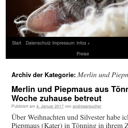
Zum
Start
Datenschutz
Impressum
Infos +
Inhalt
Preise
springen
Merlin und Piep
Archiv der Kategorie:
Merlin und Piepmaus aus Tönn
Woche zuhause betreut
Publiziert am
4. Januar 2017
von
andreasreucher
Über Weihnachten und Silvester habe ic
Piepmaus (Kater) in Tönning in ihrem Z