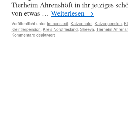
Tierheim Ahrenshöft in ihr jetziges sc
von etwas …
Weiterlesen
→
Veröffentlicht unter
Immenstedt
,
Katzenhotel
,
Katzenpension
,
Ki
Kleintierpension
,
Kreis Nordfriesland
,
Sheeva
,
Tierheim Ahrensh
für
Kommentare deaktiviert
Kiwi
und
Sheeva
aus
Immenstedt