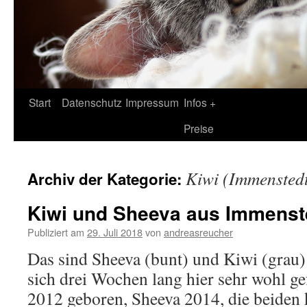
Zum
Start
Datenschutz
Impressum
Infos +
Inhalt
Preise
springen
Kiwi (Immensted
Archiv der Kategorie:
Kiwi und Sheeva aus Immenst
Publiziert am
29. Juli 2018
von
andreasreucher
Das sind Sheeva (bunt) und Kiwi (grau)
sich drei Wochen lang hier sehr wohl ge
2012 geboren, Sheeva 2014, die beiden