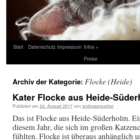
Zum
Start
Datenschutz
Impressum
Infos +
Inhalt
Preise
springen
Flocke (Heide)
Archiv der Kategorie:
Kater Flocke aus Heide-Süde
Publiziert am
24. August 2017
von
andreasreucher
Das ist Flocke aus Heide-Süderholm. Ei
diesem Jahr, die sich im großen Katzen
fühlten. Flocke ist überaus anhänglich 