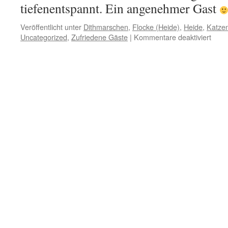
tiefenentspannt. Ein angenehmer Gast
Veröffentlicht unter
Dithmarschen
,
Flocke (Heide)
,
Heide
,
Katzen
für
Uncategorized
,
Zufriedene Gäste
|
Kommentare deaktiviert
Kate
Floc
aus
Heid
Süde