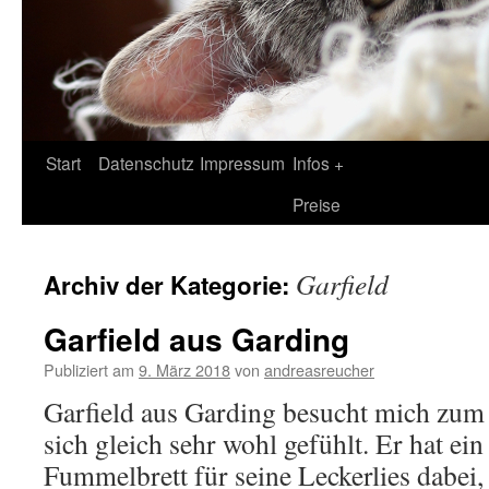
Zum
Start
Datenschutz
Impressum
Infos +
Inhalt
Preise
springen
Garfield
Archiv der Kategorie:
Garfield aus Garding
Publiziert am
9. März 2018
von
andreasreucher
Garfield aus Garding besucht mich zum 
sich gleich sehr wohl gefühlt. Er hat ein
Fummelbrett für seine Leckerlies dabei,