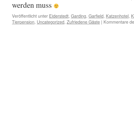
werden muss
Veröffentlicht unter
Eiderstedt
,
Garding
,
Garfield
,
Katzenhotel
,
K
Tierpension
,
Uncategorized
,
Zufriedene Gäste
|
Kommentare dea