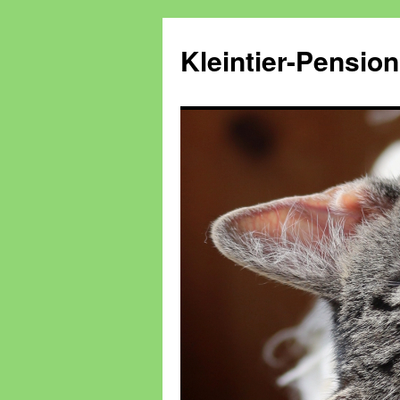
Kleintier-Pensio