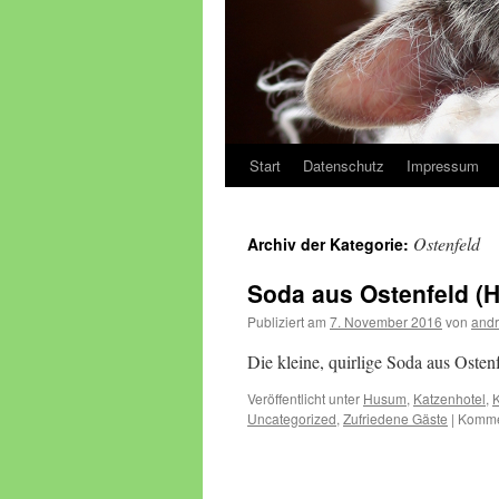
Start
Datenschutz
Impressum
Zum
Inhalt
Ostenfeld
Archiv der Kategorie:
springen
Soda aus Ostenfeld (
Publiziert am
7. November 2016
von
andr
Die kleine, quirlige Soda aus Osten
Veröffentlicht unter
Husum
,
Katzenhotel
,
Uncategorized
,
Zufriedene Gäste
|
Kommen