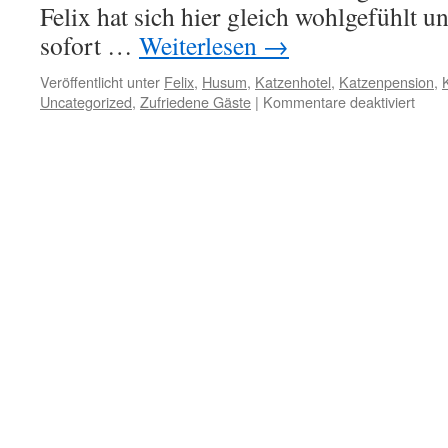
Felix hat sich hier gleich wohlgefühlt 
sofort …
Weiterlesen
→
Veröffentlicht unter
Felix
,
Husum
,
Katzenhotel
,
Katzenpension
,
für
Uncategorized
,
Zufriedene Gäste
|
Kommentare deaktiviert
Felix
aus
Hus