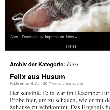
Zum
Start
Datenschutz
Impressum
Infos +
Inhalt
Preise
springen
Felix
Archiv der Kategorie:
Felix aus Husum
Publiziert am
6. April 2017
von
andreasreucher
Der sensible Felix war im Dezember fü
Probe hier, um zu schauen, wie er mit 
zuhause zurechtkommt. Das Ergebnis fie