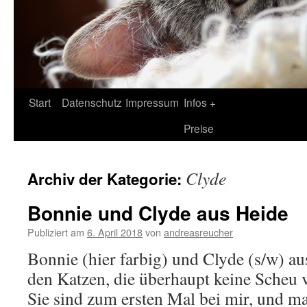
Zum
Start
Datenschutz
Impressum
Infos +
Inhalt
Preise
springen
Clyde
Archiv der Kategorie:
Bonnie und Clyde aus Heide
Publiziert am
6. April 2018
von
andreasreucher
Bonnie (hier farbig) und Clyde (s/w) a
den Katzen, die überhaupt keine Scheu
Sie sind zum ersten Mal bei mir, und m