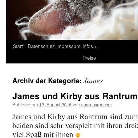
Zum
Start
Datenschutz
Impressum
Infos +
Inhalt
Preise
springen
James
Archiv der Kategorie:
James und Kirby aus Rantrum
Publiziert am
12. August 2016
von
andreasreucher
James und Kirby aus Rantrum sind zum 
beiden sind sehr verspielt mit ihren dr
viel Spaß mit ihnen