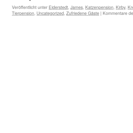
Veröffentlicht unter
Eiderstedt
,
James
,
Katzenpension
,
Kirby
,
Kr
Tierpension
,
Uncategorized
,
Zufriedene Gäste
|
Kommentare dea