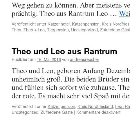
Weg gehen zu können. Aber meistens ver
prächtig. Theo aus Rantrum Leo …
Wei
Veröffentlicht unter
Katzenhotel
,
Katzenpension
,
Kreis Nordfries
Theo
,
Theo + Leo
,
Tierpension
,
Uncategorized
,
Zufriedene Gäs
Theo und Leo aus Rantrum
Publiziert am
16. Mai 2016
von
andreasreucher
Theo und Leo, geboren Anfang Dezembe
unheimlich groß. Die beiden Brüder sin
und fühlen sich sofort wie zuhause. The
der rote. Es macht sehr viel Spaß mit 
Veröffentlicht unter
Katzenpension
,
Kreis Nordfriesland
,
Leo (Ra
für
Uncategorized
,
Zufriedene Gäste
|
Kommentare deaktiviert
Theo
und
Leo