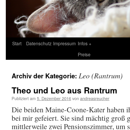
Zum
Start
Datenschutz
Impressum
Infos +
Inhalt
Preise
springen
Leo (Rantrum)
Archiv der Kategorie:
Theo und Leo aus Rantrum
Publiziert am
5. Dezember 2016
von
andreasreucher
Die beiden Maine-Coone-Kater haben ih
bei mir gefeiert. Sie sind mächtig gro
mittlerweile zwei Pensionszimmer, um 