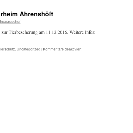
und
Sheeva
erheim Ahrenshöft
aus
Immenstedt
dreasreucher
n zur Tierbescherung am 11.12.2016. Weitere Infos:
/
für
ierschutz
,
Uncategorized
|
Kommentare deaktiviert
Tierbescherung
im
Tierheim
Ahrenshöft