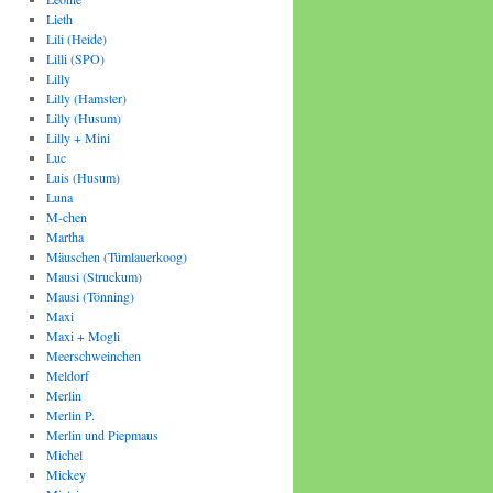
Lieth
Lili (Heide)
Lilli (SPO)
Lilly
Lilly (Hamster)
Lilly (Husum)
Lilly + Mini
Luc
Luis (Husum)
Luna
M-chen
Martha
Mäuschen (Tümlauerkoog)
Mausi (Struckum)
Mausi (Tönning)
Maxi
Maxi + Mogli
Meerschweinchen
Meldorf
Merlin
Merlin P.
Merlin und Piepmaus
Michel
Mickey