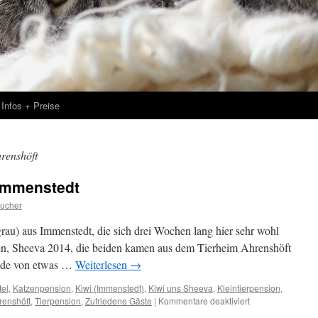
Infos + Preise
renshöft
Immenstedt
ucher
rau) aus Immenstedt, die sich drei Wochen lang hier sehr wohl
ren, Sheeva 2014, die beiden kamen aus dem Tierheim Ahrenshöft
eide von etwas …
Weiterlesen
→
tel
,
Katzenpension
,
Kiwi (Immenstedt)
,
Kiwi uns Sheeva
,
Kleintierpension
,
für
renshöft
,
Tierpension
,
Zufriedene Gäste
|
Kommentare deaktiviert
Kiwi