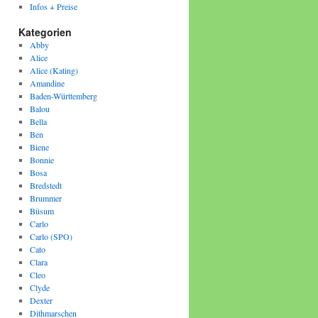
Infos + Preise
Kategorien
Abby
Alice
Alice (Kating)
Amandine
Baden-Württemberg
Balou
Bella
Ben
Biene
Bonnie
Bosa
Bredstedt
Brummer
Büsum
Carlo
Carlo (SPO)
Cato
Clara
Cleo
Clyde
Dexter
Dithmarschen