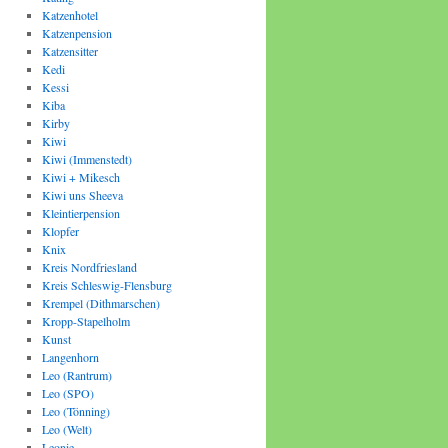
Katzenhotel
Katzenpension
Katzensitter
Kedi
Kessi
Kiba
Kirby
Kiwi
Kiwi (Immenstedt)
Kiwi + Mikesch
Kiwi uns Sheeva
Kleintierpension
Klopfer
Knix
Kreis Nordfriesland
Kreis Schleswig-Flensburg
Krempel (Dithmarschen)
Kropp-Stapelholm
Kunst
Langenhorn
Leo (Rantrum)
Leo (SPO)
Leo (Tönning)
Leo (Welt)
Leonie