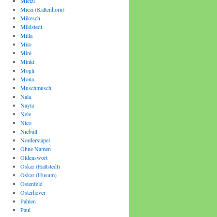
Mietzi
Miezi (Kaltenhörn)
Mikesch
Mildstedt
Milla
Milo
Mini
Minki
Mogli
Mona
Muschmusch
Nala
Nayla
Nele
Nico
Niebüll
Norderstapel
Ohne Namen
Oldenswort
Oskar (Hattstedt)
Oskar (Husum)
Ostenfeld
Osterhever
Pahlen
Paul