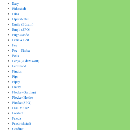
Easy
Eiderstedt
Elias
Elpersbüttel
Emily (Büsum)
Emyli (SPO)
Enge-Sande
Ernie + Bert
Fee
Fee + Simba
Felix
Fenja (Oldenswort)
Ferdinand
Findus
Fips
Fipsy
Flauty
Flocke (Garding)
Flocke (Heide)
Flocke (SPO)
Frau Müller
Frestedt
Frieda
Friedrichstadt
Garding