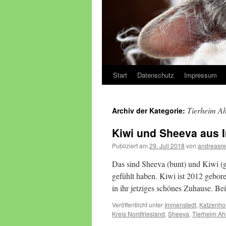
Start
Datenschutz
Impressum
Zum
Inhalt
Tierheim Ah
Archiv der Kategorie:
springen
Kiwi und Sheeva aus 
Publiziert am
29. Juli 2018
von
andreasre
Das sind Sheeva (bunt) und Kiwi (g
gefühlt haben. Kiwi ist 2012 gebo
in ihr jetziges schönes Zuhause. B
Veröffentlicht unter
Immenstedt
,
Katzenho
Kreis Nordfriesland
,
Sheeva
,
Tierheim Ah