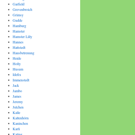
Garfield
Grevenbroich
Grimsy
Gudde
Hamburg
Hamster
Hamster Lilly
Hannes
Hattstedt
Hausbetreuung
Heide
Holly
Husum
Idefix
Immenstedt
Jack
Jambo
James
Jeremy
Julchen
Kalle
Kaltenhörn
Kaninchen
Karli
Kating