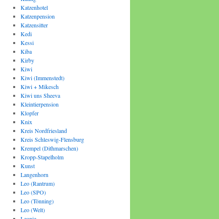
Katzenhotel
Katzenpension
Katzensitter
Kedi
Kessi
Kiba
Kirby
Kiwi
Kiwi (Immenstedt)
Kiwi + Mikesch
Kiwi uns Sheeva
Kleintierpension
Klopfer
Knix
Kreis Nordfriesland
Kreis Schleswig-Flensburg
Krempel (Dithmarschen)
Kropp-Stapelholm
Kunst
Langenhorn
Leo (Rantrum)
Leo (SPO)
Leo (Tönning)
Leo (Welt)
Leonie