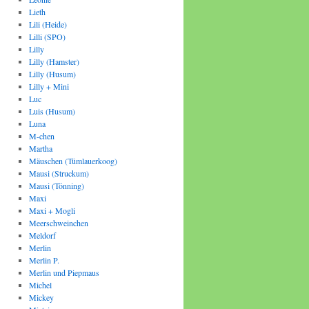
Lieth
Lili (Heide)
Lilli (SPO)
Lilly
Lilly (Hamster)
Lilly (Husum)
Lilly + Mini
Luc
Luis (Husum)
Luna
M-chen
Martha
Mäuschen (Tümlauerkoog)
Mausi (Struckum)
Mausi (Tönning)
Maxi
Maxi + Mogli
Meerschweinchen
Meldorf
Merlin
Merlin P.
Merlin und Piepmaus
Michel
Mickey