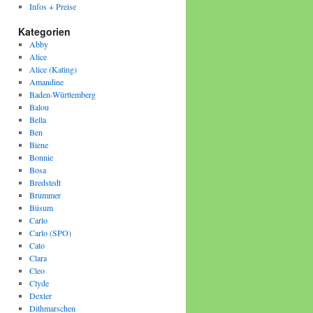
Infos + Preise
Kategorien
Abby
Alice
Alice (Kating)
Amandine
Baden-Württemberg
Balou
Bella
Ben
Biene
Bonnie
Bosa
Bredstedt
Brummer
Büsum
Carlo
Carlo (SPO)
Cato
Clara
Cleo
Clyde
Dexter
Dithmarschen