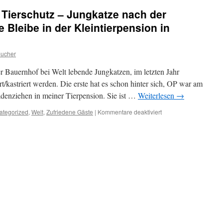
praktischen
 Tierschutz – Jungkatze nach der
Tierschutz
(2):
ne Bleibe in der Kleintierpension in
Tapsy
geht’s
gut
eucher
r Bauernhof bei Welt lebende Jungkatzen, im letzten Jahr
rt/kastriert werden. Die erste hat es schon hinter sich, OP war am
Fädenziehen in meiner Tierpension. Sie ist …
Weiterlesen
→
für
ategorized
,
Welt
,
Zufriedene Gäste
|
Kommentare deaktiviert
Aktion
im
praktischen
Tierschutz
–
Jungkatze
nach
der
Sterilisation
findet
eine
Bleibe