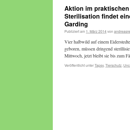
Aktion im praktischen
Sterilisation findet ei
Garding
Publiziert am
1. März 2014
von
andreasr
Vier halbwild auf einem Eiderstedte
geboren, müssen dringend sterillisie
Mittwoch, jetzt bleibt sie bis zum 
Veröffentlicht unter
Tapsy
,
Tierschutz
,
Unc