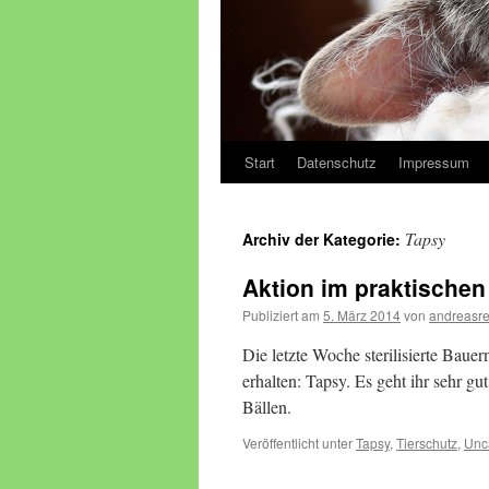
Start
Datenschutz
Impressum
Zum
Inhalt
Tapsy
Archiv der Kategorie:
springen
Aktion im praktischen 
Publiziert am
5. März 2014
von
andreasr
Die letzte Woche sterilisierte Baue
erhalten: Tapsy. Es geht ihr sehr gut
Bällen.
Veröffentlicht unter
Tapsy
,
Tierschutz
,
Unc