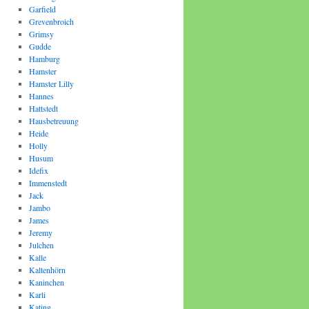
Garfield
Grevenbroich
Grimsy
Gudde
Hamburg
Hamster
Hamster Lilly
Hannes
Hattstedt
Hausbetreuung
Heide
Holly
Husum
Idefix
Immenstedt
Jack
Jambo
James
Jeremy
Julchen
Kalle
Kaltenhörn
Kaninchen
Karli
Kating