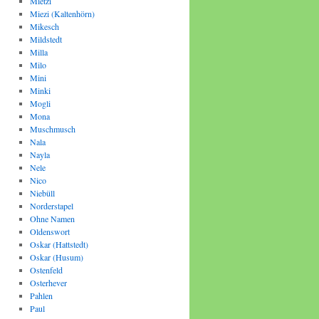
Mietzi
Miezi (Kaltenhörn)
Mikesch
Mildstedt
Milla
Milo
Mini
Minki
Mogli
Mona
Muschmusch
Nala
Nayla
Nele
Nico
Niebüll
Norderstapel
Ohne Namen
Oldenswort
Oskar (Hattstedt)
Oskar (Husum)
Ostenfeld
Osterhever
Pahlen
Paul