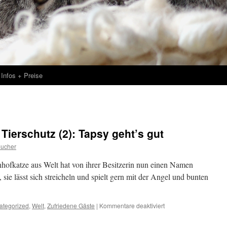
Infos + Preise
Tierschutz (2): Tapsy geht’s gut
eucher
rnhofkatze aus Welt hat von ihrer Besitzerin nun einen Namen
, sie lässt sich streicheln und spielt gern mit der Angel und bunten
für
ategorized
,
Welt
,
Zufriedene Gäste
|
Kommentare deaktiviert
Aktion
im