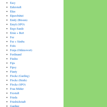
Easy
Eiderstedt
Elias
Elpersbüttel
Emily (Büsum)
Emyli (SPO)
Enge-Sande
Ernie + Bert
Fee
Fee + Simba
Felix
Fenja (Oldenswort)
Ferdinand
Findus
Fips
Fipsy
Flauty
Flocke (Garding)
Flocke (Heide)
Flocke (SPO)
Frau Müller
Frestedt
Frieda
Friedrichstadt
Garding