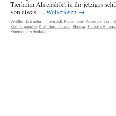
Tierheim Ahrenshöft in ihr jetziges sc
von etwas …
Weiterlesen
→
Veröffentlicht unter
Immenstedt
,
Katzenhotel
,
Katzenpension
,
Ki
Kleintierpension
,
Kreis Nordfriesland
,
Sheeva
,
Tierheim Ahrensh
für
Kommentare deaktiviert
Kiwi
und
Sheeva
aus
Immenstedt