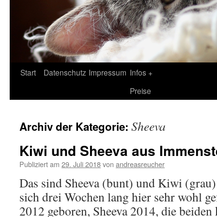
Zum
Start
Datenschutz
Impressum
Infos +
Inhalt
Preise
springen
Sheeva
Archiv der Kategorie:
Kiwi und Sheeva aus Immenst
Publiziert am
29. Juli 2018
von
andreasreucher
Das sind Sheeva (bunt) und Kiwi (grau)
sich drei Wochen lang hier sehr wohl ge
2012 geboren, Sheeva 2014, die beiden