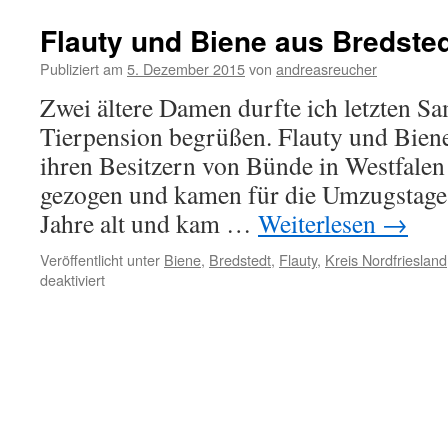
Flauty und Biene aus Bredste
Publiziert am
5. Dezember 2015
von
andreasreucher
Zwei ältere Damen durfte ich letzten Sa
Tierpension begrüßen. Flauty und Bien
ihren Besitzern von Bünde in Westfalen
gezogen und kamen für die Umzugstage z
Jahre alt und kam …
Weiterlesen
→
Veröffentlicht unter
Biene
,
Bredstedt
,
Flauty
,
Kreis Nordfriesland
für
deaktiviert
Flauty
und
Biene
aus
Bredstedt