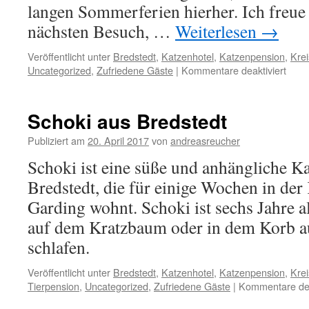
langen Sommerferien hierher. Ich freue
nächsten Besuch, …
Weiterlesen
→
Veröffentlicht unter
Bredstedt
,
Katzenhotel
,
Katzenpension
,
Krei
für
Uncategorized
,
Zufriedene Gäste
|
Kommentare deaktiviert
Nala
aus
Bred
Schoki aus Bredstedt
Publiziert am
20. April 2017
von
andreasreucher
Schoki ist eine süße und anhängliche 
Bredstedt, die für einige Wochen in de
Garding wohnt. Schoki ist sechs Jahre al
auf dem Kratzbaum oder in dem Korb a
schlafen.
Veröffentlicht unter
Bredstedt
,
Katzenhotel
,
Katzenpension
,
Krei
Tierpension
,
Uncategorized
,
Zufriedene Gäste
|
Kommentare dea