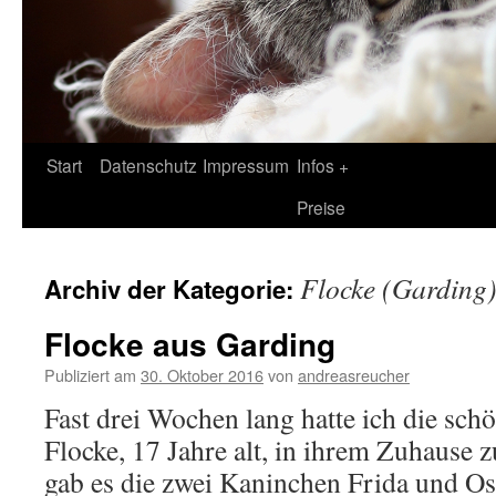
Zum
Start
Datenschutz
Impressum
Infos +
Inhalt
Preise
springen
Flocke (Garding
Archiv der Kategorie:
Flocke aus Garding
Publiziert am
30. Oktober 2016
von
andreasreucher
Fast drei Wochen lang hatte ich die sch
Flocke, 17 Jahre alt, in ihrem Zuhause 
gab es die zwei Kaninchen Frida und Os