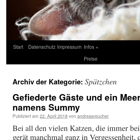
Zum
Start
Datenschutz
Impressum
Infos +
Inhalt
Preise
springen
Spätzchen
Archiv der Kategorie:
Gefiederte Gäste und ein Mee
namens Summy
Publiziert am
22. April 2018
von
andreasreucher
Bei all den vielen Katzen, die immer bei
gerät manchmal ganz in Vergessenheit, 