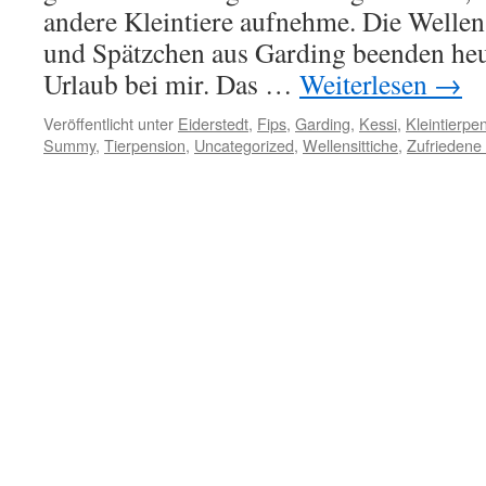
andere Kleintiere aufnehme. Die Wellens
und Spätzchen aus Garding beenden heu
Urlaub bei mir. Das …
Weiterlesen
→
Veröffentlicht unter
Eiderstedt
,
Fips
,
Garding
,
Kessi
,
Kleintierpe
Summy
,
Tierpension
,
Uncategorized
,
Wellensittiche
,
Zufriedene