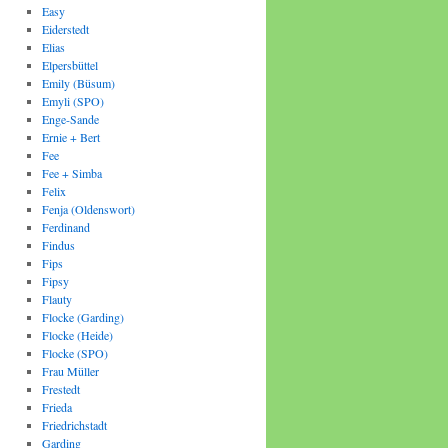
Easy
Eiderstedt
Elias
Elpersbüttel
Emily (Büsum)
Emyli (SPO)
Enge-Sande
Ernie + Bert
Fee
Fee + Simba
Felix
Fenja (Oldenswort)
Ferdinand
Findus
Fips
Fipsy
Flauty
Flocke (Garding)
Flocke (Heide)
Flocke (SPO)
Frau Müller
Frestedt
Frieda
Friedrichstadt
Garding