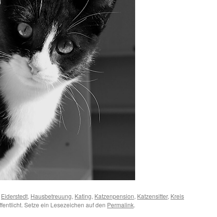
,
Eiderstedt
,
Hausbetreuung
,
Kating
,
Katzenpension
,
Katzensitter
,
Kreis
fentlicht. Setze ein Lesezeichen auf den
Permalink
.