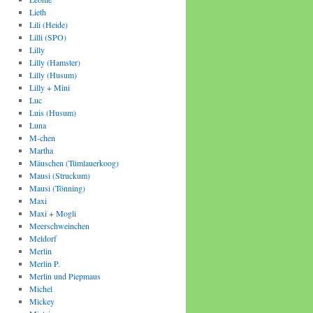
Lieth
Lili (Heide)
Lilli (SPO)
Lilly
Lilly (Hamster)
Lilly (Husum)
Lilly + Mini
Luc
Luis (Husum)
Luna
M-chen
Martha
Mäuschen (Tümlauerkoog)
Mausi (Struckum)
Mausi (Tönning)
Maxi
Maxi + Mogli
Meerschweinchen
Meldorf
Merlin
Merlin P.
Merlin und Piepmaus
Michel
Mickey