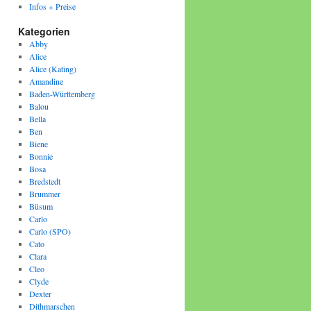
Infos + Preise
Kategorien
Abby
Alice
Alice (Kating)
Amandine
Baden-Württemberg
Balou
Bella
Ben
Biene
Bonnie
Bosa
Bredstedt
Brummer
Büsum
Carlo
Carlo (SPO)
Cato
Clara
Cleo
Clyde
Dexter
Dithmarschen