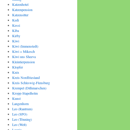
Katzenhotel
Katzenpension
Katzensitter
Kedi
Kessi
Kiba
Kirby
Kiwi
Kiwi (Immenstedt)
Kiwi + Mikesch
Kiwi uns Sheeva
Kleintierpension
Klopfer
Knix
Kreis Nordfriesland
Kreis Schleswig-Flensburg
Krempel (Dithmarschen)
Kropp-Stapelholm
Kunst
Langenhorn
Leo (Rantrum)
Leo (SPO)
Leo (Tönning)
Leo (Welt)
Leonie