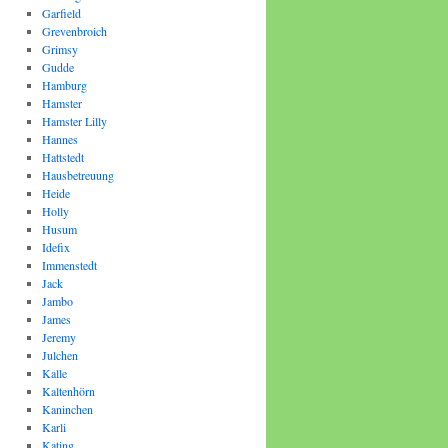
Garfield
Grevenbroich
Grimsy
Gudde
Hamburg
Hamster
Hamster Lilly
Hannes
Hattstedt
Hausbetreuung
Heide
Holly
Husum
Idefix
Immenstedt
Jack
Jambo
James
Jeremy
Julchen
Kalle
Kaltenhörn
Kaninchen
Karli
Kating