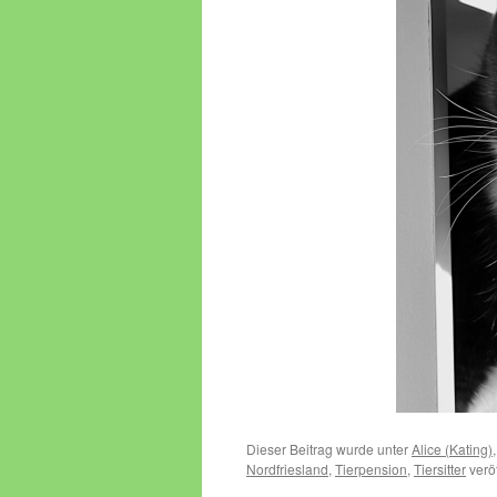
Dieser Beitrag wurde unter
Alice (Kating)
Nordfriesland
,
Tierpension
,
Tiersitter
veröf