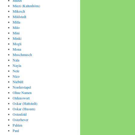
Mietzi
Miezi (Kaltenhörn)
Mikesch
Mildstedt
Milla
Milo
Mini
Minki
Mogli
Mona
Muschmusch
Nala
Nayla
Nele
Nico
Niebüll
Norderstapel
Ohne Namen
Oldenswort
Oskar (Hattstedt)
Oskar (Husum)
Ostenfeld
Osterhever
Pahlen
Paul