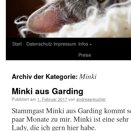
Zum
Start
Datenschutz
Impressum
Infos +
Inhalt
Preise
springen
Minki
Archiv der Kategorie:
Minki aus Garding
Publiziert am
1. Februar 2017
von
andreasreucher
Stammgast Minki aus Garding kommt se
paar Monate zu mir. Minki ist eine sehr
Lady, die ich gern hier habe.