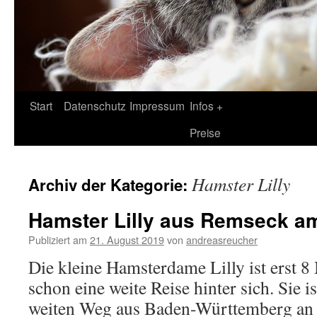
Zum
Start
Datenschutz
Impressum
Infos +
Inhalt
Preise
springen
Hamster Lilly
Archiv der Kategorie:
Hamster Lilly aus Remseck a
Publiziert am
21. August 2019
von
andreasreucher
Die kleine Hamsterdame Lilly ist erst 8
schon eine weite Reise hinter sich. Sie i
weiten Weg aus Baden-Württemberg an 