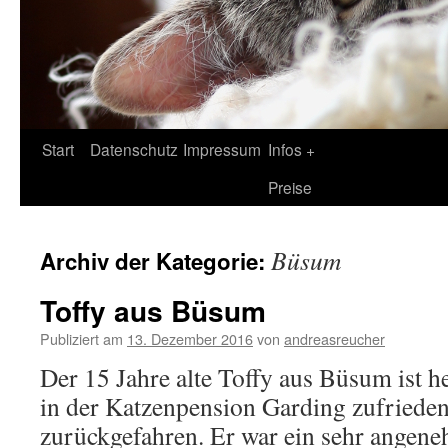
Zum
Start
Datenschutz
Impressum
Infos +
Inhalt
Preise
springen
Büsum
Archiv der Kategorie:
Toffy aus Büsum
Publiziert am
13. Dezember 2016
von
andreasreucher
Der 15 Jahre alte Toffy aus Büsum ist 
in der Katzenpension Garding zufriede
zurückgefahren. Er war ein sehr angene