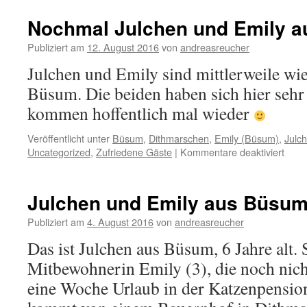
aus
Büs
Nochmal Julchen und Emily 
Publiziert am
12. August 2016
von
andreasreucher
Julchen und Emily sind mittlerweile wi
Büsum. Die beiden haben sich hier sehr
kommen hoffentlich mal wieder
Veröffentlicht unter
Büsum
,
Dithmarschen
,
Emily (Büsum)
,
Julc
für
Uncategorized
,
Zufriedene Gäste
|
Kommentare deaktiviert
Noch
Julc
und
Julchen und Emily aus Büsu
Emil
aus
Publiziert am
4. August 2016
von
andreasreucher
Büs
Das ist Julchen aus Büsum, 6 Jahre alt. 
Mitbewohnerin Emily (3), die noch nich
eine Woche Urlaub in der Katzenpension