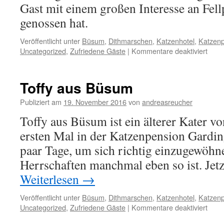
Gast mit einem großen Interesse an Fellp
genossen hat.
Veröffentlicht unter
Büsum
,
Dithmarschen
,
Katzenhotel
,
Katzen
für
Uncategorized
,
Zufriedene Gäste
|
Kommentare deaktiviert
Toffy
aus
Büs
Toffy aus Büsum
Publiziert am
19. November 2016
von
andreasreucher
Toffy aus Büsum ist ein älterer Kater vo
ersten Mal in der Katzenpension Gardin
paar Tage, um sich richtig einzugewöhne
Herrschaften manchmal eben so ist. Jet
Weiterlesen
→
Veröffentlicht unter
Büsum
,
Dithmarschen
,
Katzenhotel
,
Katzen
für
Uncategorized
,
Zufriedene Gäste
|
Kommentare deaktiviert
Toffy