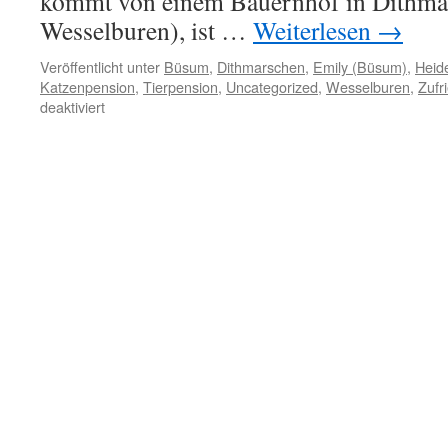
kommt von einem Bauernhof in Dithmar
Wesselburen), ist …
Weiterlesen
→
Veröffentlicht unter
Büsum
,
Dithmarschen
,
Emily (Büsum)
,
Heid
Katzenpension
,
Tierpension
,
Uncategorized
,
Wesselburen
,
Zufr
für
deaktiviert
Julchen
und
Emily
aus
Büsum